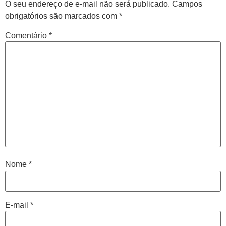
O seu endereço de e-mail não será publicado.
Campos
obrigatórios são marcados com
*
Comentário
*
Central de
atendimento
Antes de iniciar o seu tratamento, iremos fazer uma
Nome
*
avaliação clínica da sua coluna e nossos profissionais
indicarão qual o melhor caminho a ser seguido.
E-mail
*
Cidade de São Paulo: