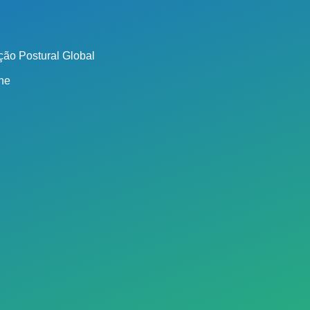
ão Postural Global
ine