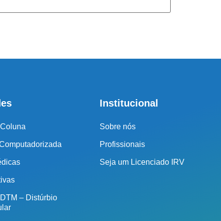
r o seu tratamento, iremos fazer uma avaliação clínica da sua
ssos profissionais indicarão qual o melhor caminho a ser
seguido.
Cidade de São Paulo:
(011) 2091-1267
des
Institucional
Demais Localidades:
 Coluna
Sobre nós
0800 494 8888
 Computadorizada
Profissionais
édicas
Seja um Licenciado IRV
tivas
 DTM – Distúrbio
lar