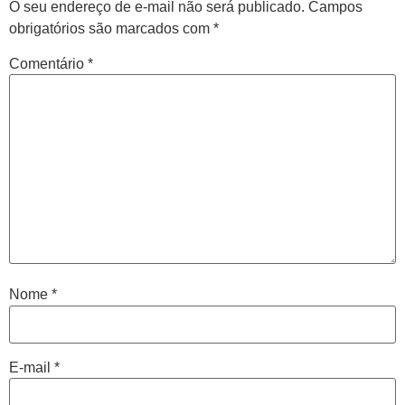
O seu endereço de e-mail não será publicado.
Campos
obrigatórios são marcados com
*
Comentário
*
Central de
atendimento
Antes de iniciar o seu tratamento, iremos fazer uma
Nome
*
avaliação clínica da sua coluna e nossos profissionais
indicarão qual o melhor caminho a ser seguido.
E-mail
*
Cidade de São Paulo: