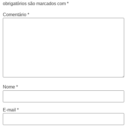
obrigatórios são marcados com
*
Comentário
*
Central de
atendimento
Nome
*
Antes de iniciar o seu tratamento, iremos fazer uma
avaliação clínica da sua coluna e nossos profissionais
indicarão qual o melhor caminho a ser seguido.
E-mail
*
Cidade de São Paulo: