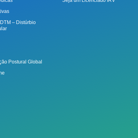
édicas
Seja um Licenciado IRV
tivas
 DTM – Distúrbio
lar
ão Postural Global
ine