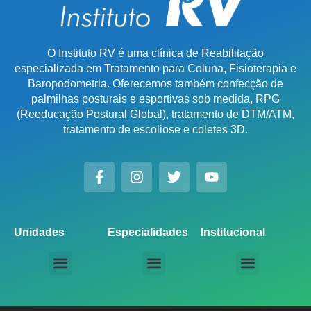
O Instituto RV é uma clínica de Reabilitação
especializada em Tratamento para Coluna, Fisioterapia e
Baropodometria. Oferecemos também confecção de
palmilhas posturais e esportivas sob medida, RPG
(Reeducação Postural Global), tratamento de DTM/ATM,
tratamento de escoliose e coletes 3D.
Unidades
Especialidades
Institucional
Unidade Chácara Santo Antônio
Unidade Saúde / Ipiranga
Unidade Moema
Unidade Perdizes
Unidade Santana
Unidade Tatuapé
Unidade Guarulhos – SP
Unidade Alphaville – SP
Unidade Campinas – Cambuí
Unidade Campinas – Barão Geraldo
Unidade Santo André – SP
Unidade São Bernardo do Campo – SP
Unidade São José dos Campos – SP
Unidade Sorocaba – SP
Unidade Lago Norte – DF
Unidade Porto Alegre – Vila Assunção
Unidade Prado – BH
Unidade Uberaba
Unidade Goiânia – GO
Unidade Londrina – PR
Tratamento para Coluna
Baropodometria Computadorizada
Palmilhas Ortopédicas
Palmilhas Esportivas
Tratamento para DTM – Distúrbio Temporomandibular
RPG – Reeducação Postural Global
Fisioterapia Online
Seja um Licenciado IRV