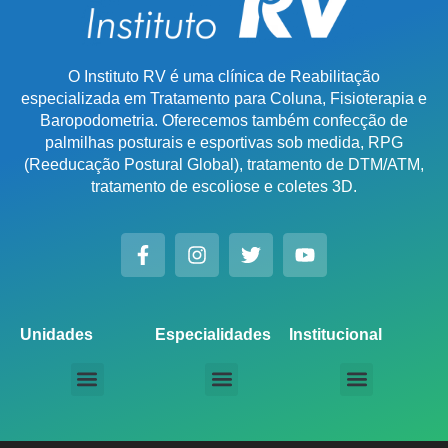
O Instituto RV é uma clínica de Reabilitação
especializada em Tratamento para Coluna, Fisioterapia e
Baropodometria. Oferecemos também confecção de
palmilhas posturais e esportivas sob medida, RPG
(Reeducação Postural Global), tratamento de DTM/ATM,
tratamento de escoliose e coletes 3D.
Unidades
Especialidades
Institucional
Unidade Chácara Santo Antônio
Unidade Saúde / Ipiranga
Unidade Moema
Unidade Perdizes
Unidade Santana
Unidade Tatuapé
Unidade Guarulhos – SP
Unidade Alphaville – SP
Unidade Campinas – Cambuí
Unidade Campinas – Barão Geraldo
Unidade Santo André – SP
Unidade São Bernardo do Campo – SP
Unidade São José dos Campos – SP
Unidade Sorocaba – SP
Unidade Lago Norte – DF
Unidade Porto Alegre – Vila Assunção
Unidade Prado – BH
Unidade Uberaba
Unidade Goiânia – GO
Unidade Londrina – PR
Tratamento para Coluna
Baropodometria Computadorizada
Palmilhas Ortopédicas
Palmilhas Esportivas
Tratamento para DTM – Distúrbio Temporomandibular
RPG – Reeducação Postural Global
Fisioterapia Online
Seja um Licenciado IRV