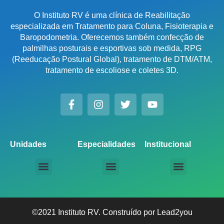
O Instituto RV é uma clínica de Reabilitação
especializada em Tratamento para Coluna, Fisioterapia e
Baropodometria. Oferecemos também confecção de
palmilhas posturais e esportivas sob medida, RPG
(Reeducação Postural Global), tratamento de DTM/ATM,
tratamento de escoliose e coletes 3D.
Unidades
Especialidades
Institucional
Unidade Chácara Santo Antônio
Unidade Saúde / Ipiranga
Unidade Moema
Unidade Perdizes
Unidade Santana
Unidade Tatuapé
Unidade Guarulhos – SP
Unidade Alphaville – SP
Unidade Campinas – Cambuí
Unidade Campinas – Barão Geraldo
Unidade Santo André – SP
Unidade São Bernardo do Campo – SP
Unidade São José dos Campos – SP
Unidade Sorocaba – SP
Unidade Lago Norte – DF
Unidade Porto Alegre – Vila Assunção
Unidade Prado – BH
Unidade Uberaba
Unidade Goiânia – GO
Unidade Londrina – PR
Tratamento para Coluna
Baropodometria Computadorizada
Palmilhas Ortopédicas
Palmilhas Esportivas
Tratamento para DTM – Distúrbio Temporomandibular
RPG – Reeducação Postural Global
Fisioterapia Online
Seja um Licenciado IRV
©2021 Instituto RV. Construído por
Lead2you