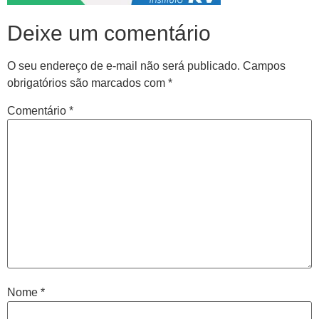
Deixe um comentário
O seu endereço de e-mail não será publicado.
Campos
obrigatórios são marcados com
*
Comentário
*
Central de
atendimento
Antes de iniciar o seu tratamento, iremos fazer uma
avaliação clínica da sua coluna e nossos profissionais
Nome
*
indicarão qual o melhor caminho a ser seguido.