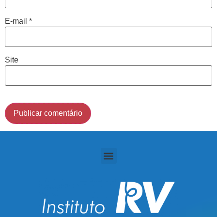
Cidade de São Paulo:
E-mail
*
(011) 2091-1267
Demais Localidades:
Site
0800 494 8888