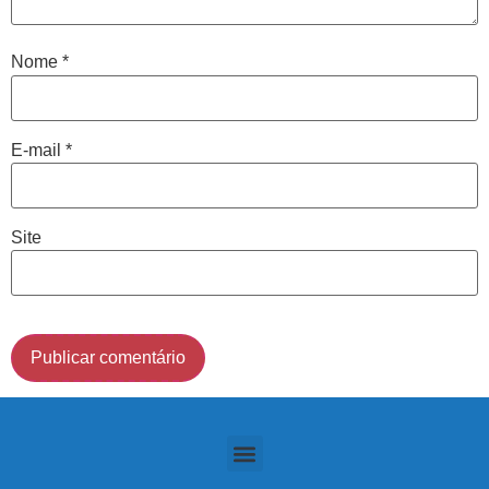
indicarão qual o melhor caminho a ser seguido.
Nome
*
Cidade de São Paulo:
(011) 2091-1267
E-mail
*
Demais Localidades:
Site
0800 494 8888