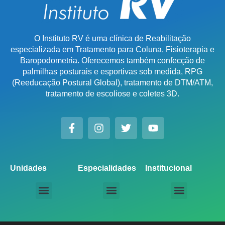
O Instituto RV é uma clínica de Reabilitação
especializada em Tratamento para Coluna, Fisioterapia e
Baropodometria. Oferecemos também confecção de
palmilhas posturais e esportivas sob medida, RPG
(Reeducação Postural Global), tratamento de DTM/ATM,
tratamento de escoliose e coletes 3D.
Unidades
Especialidades
Institucional
Unidade Chácara Santo Antônio
Unidade Saúde / Ipiranga
Unidade Moema
Unidade Perdizes
Unidade Santana
Unidade Tatuapé
Unidade Guarulhos – SP
Unidade Alphaville – SP
Unidade Campinas – Cambuí
Unidade Campinas – Barão Geraldo
Unidade Santo André – SP
Unidade São Bernardo do Campo – SP
Unidade São José dos Campos – SP
Unidade Sorocaba – SP
Unidade Lago Norte – DF
Unidade Porto Alegre – Vila Assunção
Unidade Prado – BH
Unidade Uberaba
Unidade Goiânia – GO
Unidade Londrina – PR
Tratamento para Coluna
Baropodometria Computadorizada
Palmilhas Ortopédicas
Palmilhas Esportivas
Tratamento para DTM – Distúrbio Temporomandibular
RPG – Reeducação Postural Global
Fisioterapia Online
Seja um Licenciado IRV