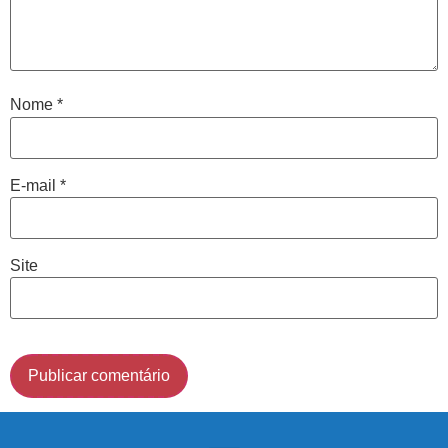
avaliação clínica da sua coluna e nossos profissionais
indicarão qual o melhor caminho a ser seguido.
Cidade de São Paulo:
Nome
*
(011) 2091-1267
E-mail
*
Demais Localidades:
0800 494 8888
Site