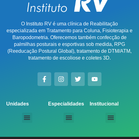
O Instituto RV é uma clínica de Reabilitação
especializada em Tratamento para Coluna, Fisioterapia e
Baropodometria. Oferecemos também confecção de
palmilhas posturais e esportivas sob medida, RPG
(Reeducação Postural Global), tratamento de DTM/ATM,
tratamento de escoliose e coletes 3D.
Unidades
Especialidades
Institucional
Unidade Chácara Santo Antônio
Unidade Saúde / Ipiranga
Unidade Moema
Unidade Perdizes
Unidade Santana
Unidade Tatuapé
Unidade Guarulhos – SP
Unidade Alphaville – SP
Unidade Campinas – Cambuí
Unidade Campinas – Barão Geraldo
Unidade Santo André – SP
Unidade São Bernardo do Campo – SP
Unidade São José dos Campos – SP
Unidade Sorocaba – SP
Unidade Lago Norte – DF
Unidade Porto Alegre – Vila Assunção
Unidade Prado – BH
Unidade Uberaba
Unidade Goiânia – GO
Unidade Londrina – PR
Tratamento para Coluna
Baropodometria Computadorizada
Palmilhas Ortopédicas
Palmilhas Esportivas
Tratamento para DTM – Distúrbio Temporomandibular
RPG – Reeducação Postural Global
Fisioterapia Online
Seja um Licenciado IRV