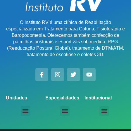
O Instituto RV é uma clínica de Reabilitação
especializada em Tratamento para Coluna, Fisioterapia e
Baropodometria. Oferecemos também confecção de
palmilhas posturais e esportivas sob medida, RPG
(Reeducação Postural Global), tratamento de DTM/ATM,
tratamento de escoliose e coletes 3D.
Unidades
Especialidades
Institucional
Unidade Chácara Santo Antônio
Unidade Saúde / Ipiranga
Unidade Moema
Unidade Perdizes
Unidade Santana
Unidade Tatuapé
Unidade Guarulhos – SP
Unidade Alphaville – SP
Unidade Campinas – Cambuí
Unidade Campinas – Barão Geraldo
Unidade Santo André – SP
Unidade São Bernardo do Campo – SP
Unidade São José dos Campos – SP
Unidade Sorocaba – SP
Unidade Lago Norte – DF
Unidade Porto Alegre – Vila Assunção
Unidade Prado – BH
Unidade Uberaba
Unidade Goiânia – GO
Unidade Londrina – PR
Tratamento para Coluna
Baropodometria Computadorizada
Palmilhas Ortopédicas
Palmilhas Esportivas
Tratamento para DTM – Distúrbio Temporomandibular
RPG – Reeducação Postural Global
Fisioterapia Online
Seja um Licenciado IRV