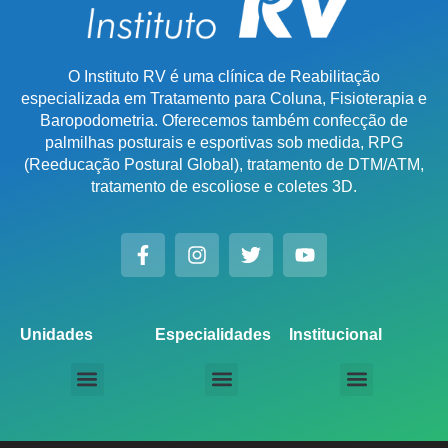
O Instituto RV é uma clínica de Reabilitação
especializada em Tratamento para Coluna, Fisioterapia e
Baropodometria. Oferecemos também confecção de
palmilhas posturais e esportivas sob medida, RPG
(Reeducação Postural Global), tratamento de DTM/ATM,
tratamento de escoliose e coletes 3D.
Unidades
Especialidades
Institucional
Unidade Chácara Santo Antônio
Unidade Saúde / Ipiranga
Unidade Moema
Unidade Perdizes
Unidade Santana
Unidade Tatuapé
Unidade Guarulhos – SP
Unidade Alphaville – SP
Unidade Campinas – Cambuí
Unidade Campinas – Barão Geraldo
Unidade Santo André – SP
Unidade São Bernardo do Campo – SP
Unidade São José dos Campos – SP
Unidade Sorocaba – SP
Unidade Lago Norte – DF
Unidade Porto Alegre – Vila Assunção
Unidade Prado – BH
Unidade Uberaba
Unidade Goiânia – GO
Unidade Londrina – PR
Tratamento para Coluna
Baropodometria Computadorizada
Palmilhas Ortopédicas
Palmilhas Esportivas
Tratamento para DTM – Distúrbio Temporomandibular
RPG – Reeducação Postural Global
Fisioterapia Online
Seja um Licenciado IRV