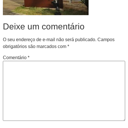
Deixe um comentário
O seu endereço de e-mail não será publicado.
Campos
obrigatórios são marcados com
*
Comentário
*
Central de
atendimento
Antes de iniciar o seu tratamento, iremos fazer uma
avaliação clínica da sua coluna e nossos profissionais
indicarão qual o melhor caminho a ser seguido.