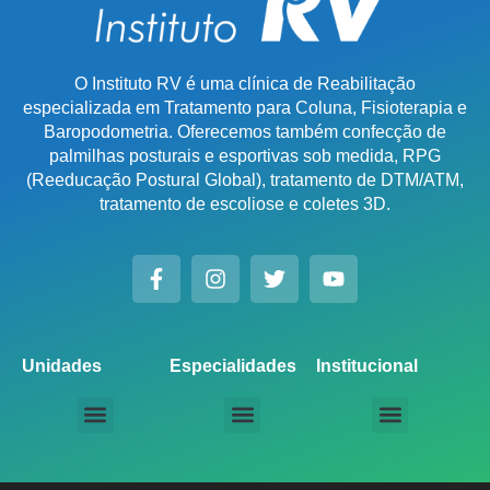
O Instituto RV é uma clínica de Reabilitação
especializada em Tratamento para Coluna, Fisioterapia e
Baropodometria. Oferecemos também confecção de
palmilhas posturais e esportivas sob medida, RPG
(Reeducação Postural Global), tratamento de DTM/ATM,
tratamento de escoliose e coletes 3D.
Unidades
Especialidades
Institucional
Unidade Chácara Santo Antônio
Unidade Saúde / Ipiranga
Unidade Moema
Unidade Perdizes
Unidade Santana
Unidade Tatuapé
Unidade Guarulhos – SP
Unidade Alphaville – SP
Unidade Campinas – Cambuí
Unidade Campinas – Barão Geraldo
Unidade Santo André – SP
Unidade São Bernardo do Campo – SP
Unidade São José dos Campos – SP
Unidade Sorocaba – SP
Unidade Lago Norte – DF
Unidade Porto Alegre – Vila Assunção
Unidade Prado – BH
Unidade Uberaba
Unidade Goiânia – GO
Unidade Londrina – PR
Tratamento para Coluna
Baropodometria Computadorizada
Palmilhas Ortopédicas
Palmilhas Esportivas
Tratamento para DTM – Distúrbio Temporomandibular
RPG – Reeducação Postural Global
Fisioterapia Online
Seja um Licenciado IRV