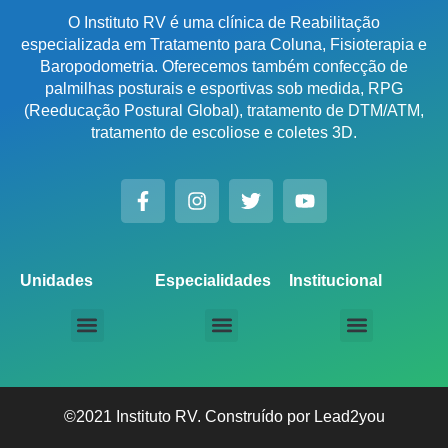
O Instituto RV é uma clínica de Reabilitação
especializada em Tratamento para Coluna, Fisioterapia e
Baropodometria. Oferecemos também confecção de
palmilhas posturais e esportivas sob medida, RPG
(Reeducação Postural Global), tratamento de DTM/ATM,
tratamento de escoliose e coletes 3D.
Unidades
Especialidades
Institucional
Unidade Chácara Santo Antônio
Unidade Saúde / Ipiranga
Unidade Moema
Unidade Perdizes
Unidade Santana
Unidade Tatuapé
Unidade Guarulhos – SP
Unidade Alphaville – SP
Unidade Campinas – Cambuí
Unidade Campinas – Barão Geraldo
Unidade Santo André – SP
Unidade São Bernardo do Campo – SP
Unidade São José dos Campos – SP
Unidade Sorocaba – SP
Unidade Lago Norte – DF
Unidade Porto Alegre – Vila Assunção
Unidade Prado – BH
Unidade Uberaba
Unidade Goiânia – GO
Unidade Londrina – PR
Tratamento para Coluna
Baropodometria Computadorizada
Palmilhas Ortopédicas
Palmilhas Esportivas
Tratamento para DTM – Distúrbio Temporomandibular
RPG – Reeducação Postural Global
Fisioterapia Online
Seja um Licenciado IRV
©2021 Instituto RV. Construído por
Lead2you