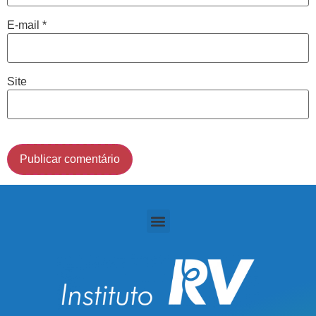
Cidade de São Paulo:
E-mail
*
(011) 2091-1267
Site
Demais Localidades:
0800 494 8888