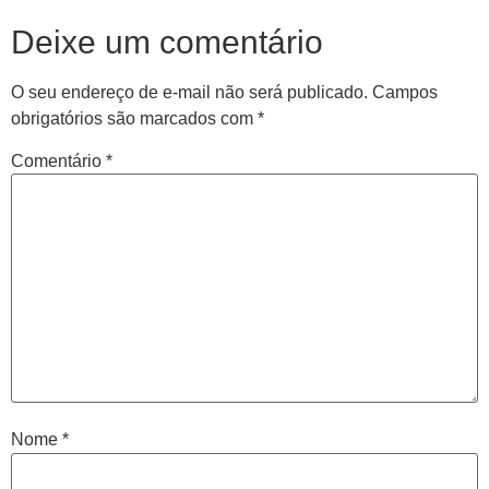
Deixe um comentário
O seu endereço de e-mail não será publicado.
Campos
obrigatórios são marcados com
*
Comentário
*
Central de
atendimento
Antes de iniciar o seu tratamento, iremos fazer uma
avaliação clínica da sua coluna e nossos profissionais
Nome
*
indicarão qual o melhor caminho a ser seguido.